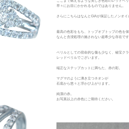
ここまで燃えるような美しき色彩のレッドベリ
早々にお目にかかれるものではありません。
さらにこちらはなんとGIAが保証したノンオ
最高の色彩をもち、トップオブトップの色を保
なんと含浸処理の施されない超希少な存在です
ベリルとしての宿命的な傷も少なく、秘宝クラ
レッドベリルでございます。
端正なステップカットに満ちた、赤の彩。
マグマのように沸き立つネオンが
石底から悠々と浮かび上がります。
純潔の赤。
お写真以上の赤色にご期待ください。