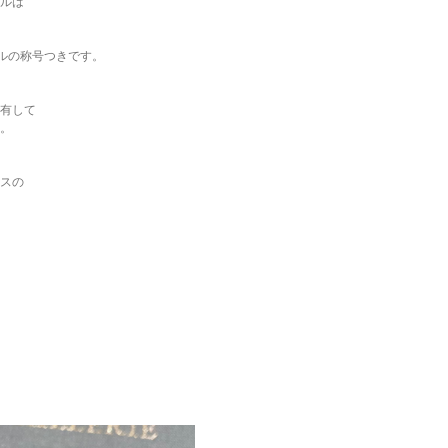
ルは
イルの称号つきです。
有して
。
スの