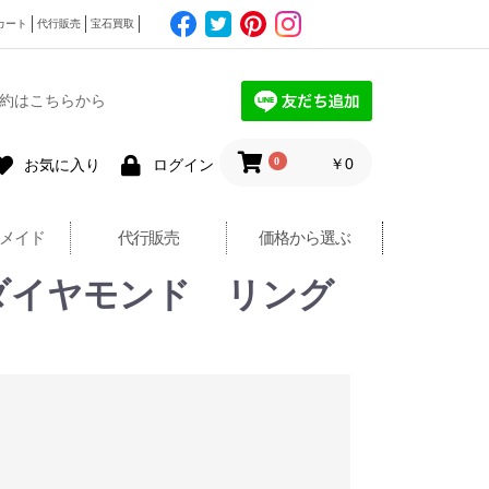
カート
代行販売
宝石買取
約はこちらから
0
￥0
お気に入り
ログイン
メイド
代行販売
価格から選ぶ
ダイヤモンド リング