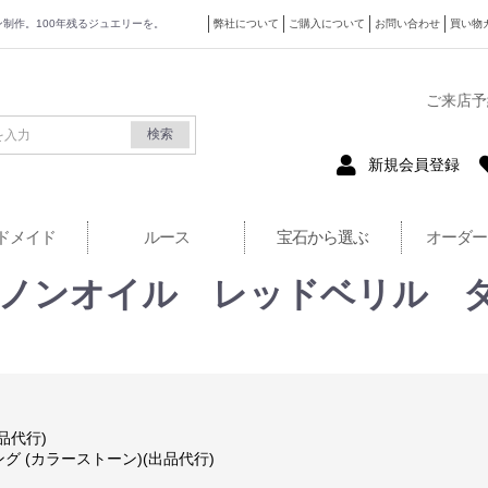
ザイン制作。100年残るジュエリーを。
弊社について
ご購入について
お問い合わせ
買い物
式サイト
ご来店予
検索
新規会員登録
ドメイド
ルース
宝石から選ぶ
オーダー
0 ノンオイル レッドベリル 
品代行)
ング (カラーストーン)(出品代行)