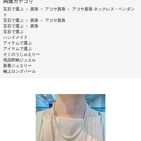
関連カテゴリ
宝石で選ぶ
＞
真珠
＞
アコヤ真珠
＞
アコヤ真珠:ネックレス・ペンダン
ト
宝石で選ぶ
＞
真珠
＞
アコヤ真珠
宝石で選ぶ
＞
真珠
宝石で選ぶ
ハンドメイド
アイテムで選ぶ
アイテムで選ぶ
そくのうじゅえりー
現品即納ジュエル
新着ジュエリー
極上ロングパール