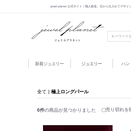
jewel planet 公式サイト｜職人鍛造。石から仕入れてデ
jewel planet 公
新着ジュエリー
ジュエリー
ハン
全て
|
極上ロングパール
売り切れを
6件
の商品が見つかりました