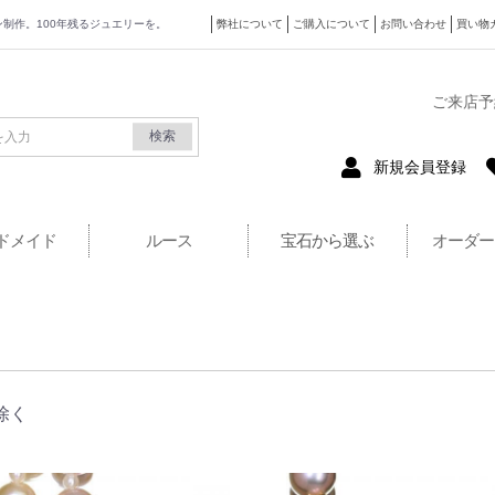
ザイン制作。100年残るジュエリーを。
弊社について
ご購入について
お問い合わせ
買い物
式サイト
ご来店予
検索
新規会員登録
ドメイド
ルース
宝石から選ぶ
オーダー
除く