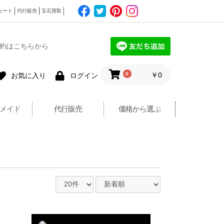
カート
代行販売
宝石買取
約はこちらから
0
￥0
お気に入り
ログイン
メイド
代行販売
価格から選ぶ