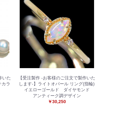
作いた
【受注製作 -お客様のご注文で製作いた
チカラ
します-】ライトオパール リング(指輪)
イエローゴールド ダイヤモンド
アンティーク調デザイン
￥30,250