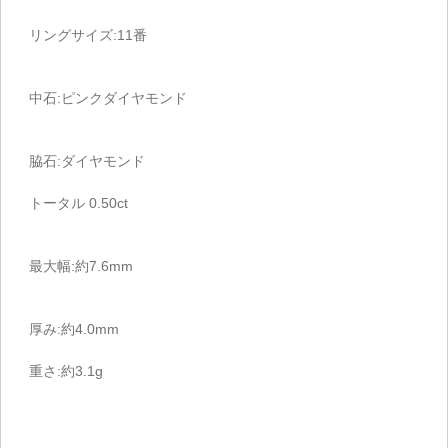
リングサイズ:11番
中石:ピンクダイヤモンド
脇石:ダイヤモンド
トータル 0.50ct
最大幅:約7.6mm
厚み:約4.0mm
重さ:約3.1g