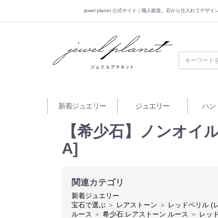
jewel planet 公式サイト｜職人鍛造。石から仕入れてデ
jewel planet 公
新着ジュエリー
ジュエリー
ハン
【希少石】ノンオイル レ
A]
関連カテゴリ
新着ジュエリー
宝石で選ぶ
＞
レアストーン
＞
レッドベリル (
ルース
＞
希少石:レアストーン ルース
＞
レッ