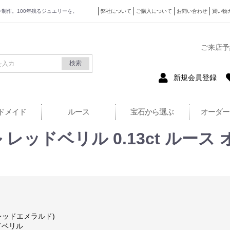
ザイン制作。100年残るジュエリーを。
弊社について
ご購入について
お問い合わせ
買い物
式サイト
ご来店予
検索
新規会員登録
ドメイド
ルース
宝石から選ぶ
オーダー
ッドベリル 0.13ct ルース 
レッドエメラルド)
ドベリル