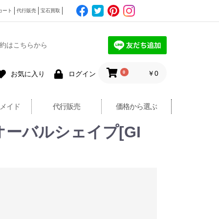
カート
代行販売
宝石買取
約はこちらから
0
￥0
お気に入り
ログイン
メイド
代行販売
価格から選ぶ
オーバルシェイプ[GI