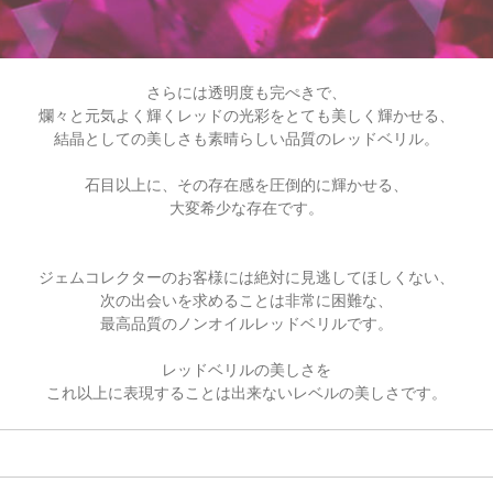
さらには透明度も完ぺきで、
爛々と元気よく輝くレッドの光彩を
とても美しく輝かせる、
結晶としての美しさも
素晴らしい品質のレッドベリル。
石目以上に、その存在感を圧倒的に輝かせる、
大変希少な存在です。
ジェムコレクターのお客様には
絶対に見逃してほしくない、
次の出会いを求めることは非常に困難な、
最高品質のノンオイルレッドベリルです。
レッドベリルの美しさを
これ以上に表現することは
出来ないレベルの美しさです。