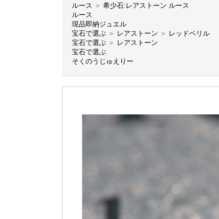
ルース
＞
希少石:レアストーン ルース
ルース
現品即納ジュエル
宝石で選ぶ
＞
レアストーン
＞
レッドベリル
宝石で選ぶ
＞
レアストーン
宝石で選ぶ
そくのうじゅえりー