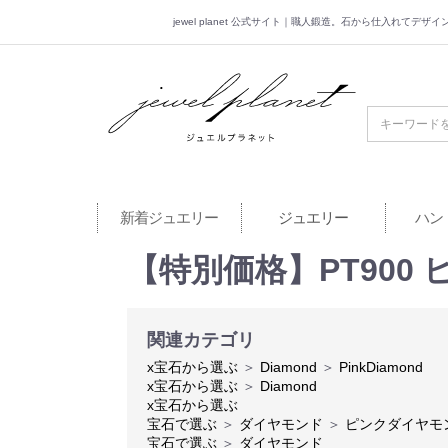
jewel planet 公式サイト｜職人鍛造。石から仕入れてデ
jewel planet 公
新着ジュエリー
ジュエリー
ハン
【特別価格】PT900 
関連カテゴリ
x宝石から選ぶ
＞
Diamond
＞
PinkDiamond
x宝石から選ぶ
＞
Diamond
x宝石から選ぶ
宝石で選ぶ
＞
ダイヤモンド
＞
ピンクダイヤモ
宝石で選ぶ
＞
ダイヤモンド