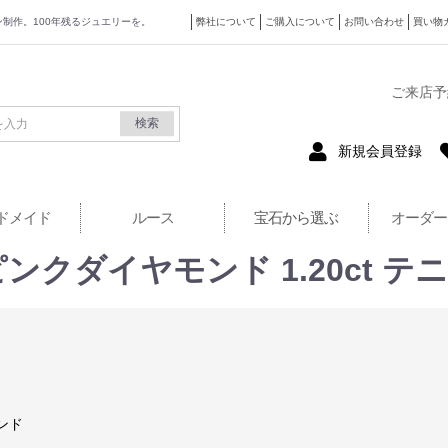
ザイン制作。100年残るジュエリーを。
弊社について
ご購入について
お問い合わせ
買い物
式サイト
ご来店予
検索
新規会員登録
ドメイド
ルース
宝石から選ぶ
オーダー
ピンクダイヤモンド 1.20ct 
ンド