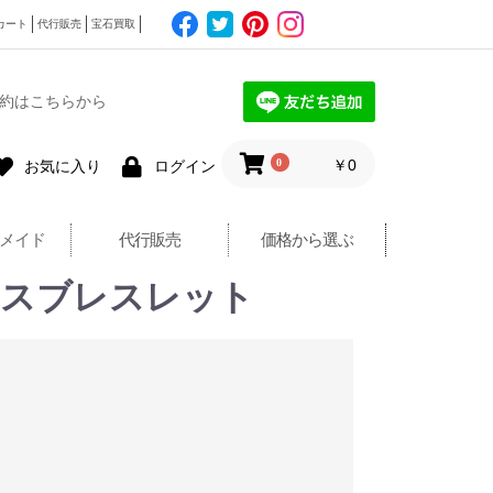
カート
代行販売
宝石買取
約はこちらから
0
￥0
お気に入り
ログイン
メイド
代行販売
価格から選ぶ
テニスブレスレット