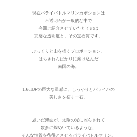
現在パライバトルマリンカボションは
不透明石が一般的な中で
今回ご紹介させていただくのは
完璧な透明度と、その宝石質です。
ぷっくりと山を描くプロポーション。
はちきれんばかりに溶け込んだ
南国の海。
1.6ctUPの巨大な量感に、しっかりとパライバの
美しさを宿す一石。
凪いだ海面が、太陽の光に照らされて
数多に煌めいているような。
そんな情景を彷彿とさせるパライバトルマリン。