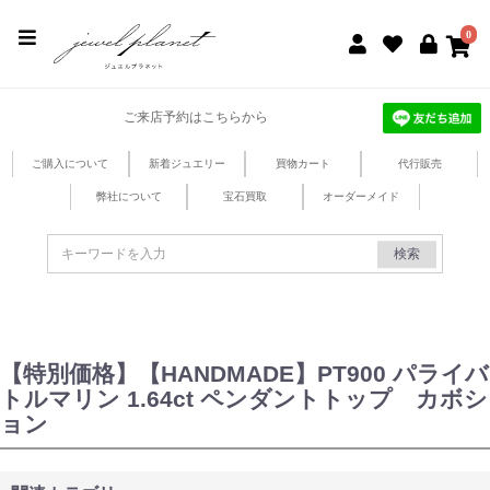
jewel planet 公式サイト
0
ご来店予約はこちらから
ご購入について
新着ジュエリー
買物カート
代行販売
弊社について
宝石買取
オーダーメイド
検索
【特別価格】【HANDMADE】PT900 パライバ
トルマリン 1.64ct ペンダントトップ カボシ
ョン