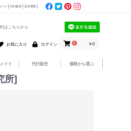
カート
代行販売
宝石買取
約はこちらから
0
￥0
お気に入り
ログイン
メイド
代行販売
価格から選ぶ
究所]