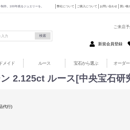
ザイン制作。100年残るジュエリーを。
弊社について
ご購入について
お問い合わせ
買い物
式サイト
ご来店予
検索
新規会員登録
ドメイド
ルース
宝石から選ぶ
オーダー
2.125ct ルース[中央宝石研
品代行)