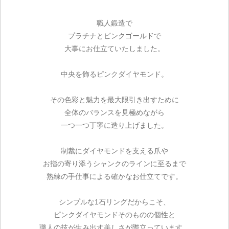
職人鍛造で
プラチナとピンクゴールドで
大事にお仕立ていたしました。
中央を飾るピンクダイヤモンド。
その色彩と魅力を最大限引き出すために
全体のバランスを見極めながら
一つ一つ丁寧に造り上げました。
制裁にダイヤモンドを支える爪や
お指の寄り添うシャンクのラインに至るまで
熟練の手仕事による確かなお仕立てです。
シンプルな1石リングだからこそ、
ピンクダイヤモンドそのものの個性と
職人の技が生み出す美しさが際立っています。