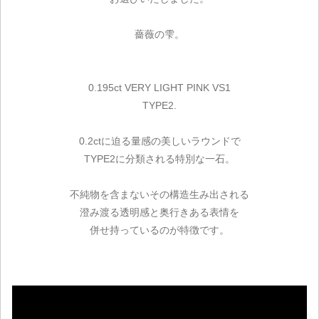
薔薇の雫。
0.195ct VERY LIGHT PINK VS1
TYPE2.
0.2ctに迫る量感の美しいラウンドで
TYPE2に分類される特別な一石。
不純物を含まないその構造生み出される
澄み渡る透明感と奥行きある表情を
併せ持っているのが特徴です。