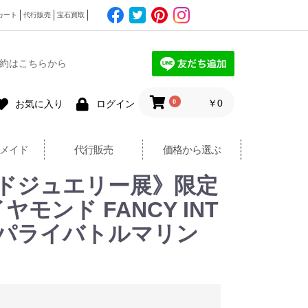
カート
代行販売
宝石買取
約はこちらから
0
￥0
お気に入り
ログイン
メイド
代行販売
価格から選ぶ
ドジュエリー展》限定
モンド FANCY INT
ラジル産パライバトルマリン