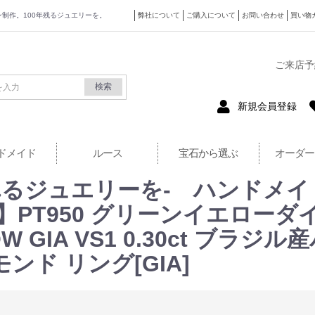
ザイン制作。100年残るジュエリーを。
弊社について
ご購入について
お問い合わせ
買い物
式サイト
ご来店予
検索
新規会員登録
ドメイド
ルース
宝石から選ぶ
オーダー
るジュエリーを- ハンドメイ
】PT950 グリーンイエローダイヤ
LOW GIA VS1 0.30ct ブ
ンド リング[GIA]