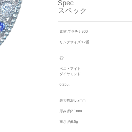
Spec
スペック
素材:プラチナ900
リングサイズ:12番
石:
ベニトアイト
ダイヤモンド
0.25ct
最大幅:約5.7mm
厚み:約2.1mm
重さ:約6.5g