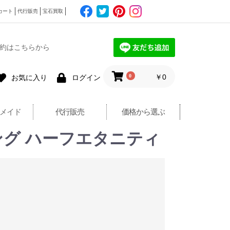
カート
代行販売
宝石買取
約はこちらから
0
￥0
お気に入り
ログイン
メイド
代行販売
価格から選ぶ
ング ハーフエタニティ