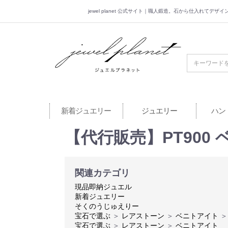
jewel planet 公式サイト｜職人鍛造。石から仕入れてデ
jewel planet 公
新着ジュエリー
ジュエリー
ハン
【代行販売】PT900
関連カテゴリ
現品即納ジュエル
新着ジュエリー
そくのうじゅえりー
宝石で選ぶ
＞
レアストーン
＞
ベニトアイト
＞
宝石で選ぶ
＞
レアストーン
＞
ベニトアイト