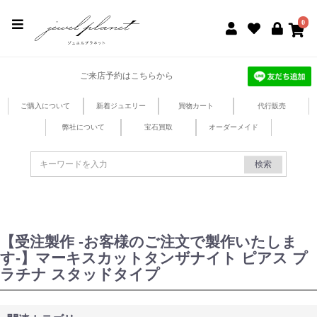
jewel planet 公式サイト
0
ご来店予約はこちらから
ご購入について
新着ジュエリー
買物カート
代行販売
弊社について
宝石買取
オーダーメイド
検索
【受注製作 -お客様のご注文で製作いたしま
す-】マーキスカットタンザナイト ピアス プ
ラチナ スタッドタイプ