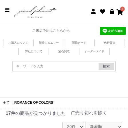
jewel planet 公式サイト
0
ご来店予約はこちらから
ご購入について
新着ジュエリー
買物カート
代行販売
弊社について
宝石買取
オーダーメイド
検索
全て
|
ROMANCE OF COLORS
売り切れを除く
17件
の商品が見つかりました