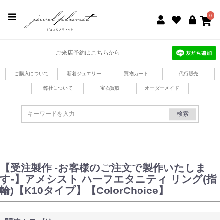
jewel planet 公式サイト
0
ご来店予約はこちらから
ご購入について
新着ジュエリー
買物カート
代行販売
弊社について
宝石買取
オーダーメイド
検索
【受注製作 -お客様のご注文で製作いたしま
す-】アメシスト ハーフエタニティ リング(指
輪)【K10タイプ】【ColorChoice】