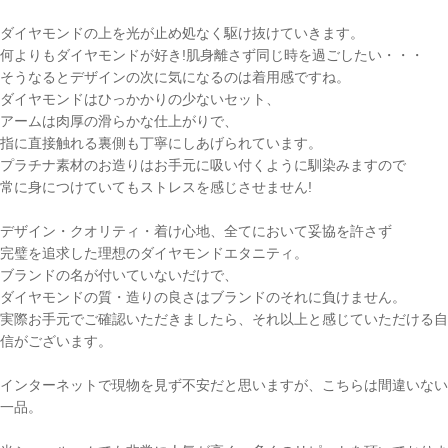
ダイヤモンドの上を光が止め処なく駆け抜けていきます。
何よりもダイヤモンドが好き!肌身離さず同じ時を過ごしたい・・・
そうなるとデザインの次に気になるのは着用感ですね。
ダイヤモンドはひっかかりの少ないセット、
アームは肉厚の滑らかな仕上がりで、
指に直接触れる裏側も丁寧にしあげられています。
プラチナ素材のお造りはお手元に吸い付くように馴染みますので
常に身につけていてもストレスを感じさせません!
デザイン・クオリティ・着け心地、全てにおいて妥協を許さず
完璧を追求した理想のダイヤモンドエタニティ。
ブランドの名が付いていないだけで、
ダイヤモンドの質・造りの良さはブランドのそれに負けません。
実際お手元でご確認いただきましたら、それ以上と感じていただける自
信がございます。
インターネットで現物を見ず不安だと思いますが、こちらは間違いない
一品。