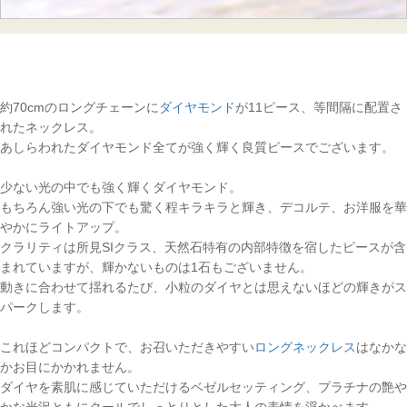
約70cmのロングチェーンに
ダイヤモンド
が11ピース、等間隔に配置さ
れたネックレス。
あしらわれたダイヤモンド全てが強く輝く良質ピースでございます。
少ない光の中でも強く輝くダイヤモンド。
もちろん強い光の下でも驚く程キラキラと輝き、デコルテ、お洋服を華
やかにライトアップ。
クラリティは所見SIクラス、天然石特有の内部特徴を宿したピースが含
まれていますが、輝かないものは1石もございません。
動きに合わせて揺れるたび、小粒のダイヤとは思えないほどの輝きがス
パークします。
これほどコンパクトで、お召いただきやすい
ロングネックレス
はなかな
かお目にかかれません。
ダイヤを素肌に感じていただけるベゼルセッティング、プラチナの艶や
かな光沢ともにクールでしっとりとした大人の表情を浮かべます。