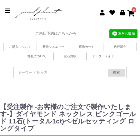
jewel planet 公式サイト
0
ご来店予約はこちらから
ご購入について
新着ジュエリー
買物カート
代行販売
弊社について
宝石買取
オーダーメイド
検索
【受注製作 -お客様のご注文で製作いたしま
す-】ダイヤモンド ネックレス ピンクゴール
ド 11石(トータル1ct)ベゼルセッティング ロ
ングタイプ