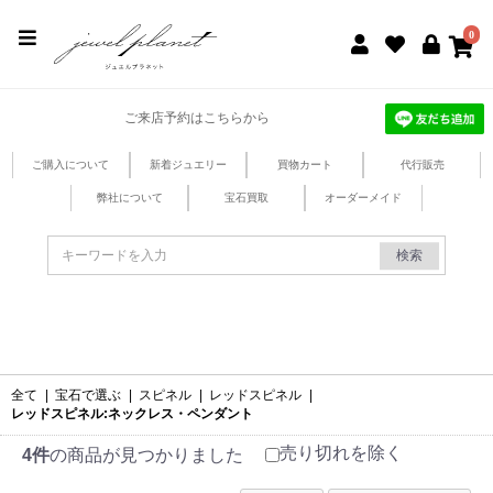
jewel planet 公式サイト
0
ご来店予約はこちらから
ご購入について
新着ジュエリー
買物カート
代行販売
弊社について
宝石買取
オーダーメイド
検索
全て
|
宝石で選ぶ
|
スピネル
|
レッドスピネル
|
レッドスピネル:ネックレス・ペンダント
売り切れを除く
4件
の商品が見つかりました