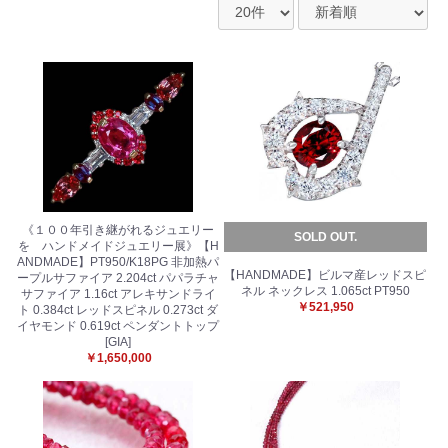
《１００年引き継がれるジュエリー
SOLD OUT.
を ハンドメイドジュエリー展》【H
ANDMADE】PT950/K18PG 非加熱パ
【HANDMADE】ビルマ産レッドスピ
ープルサファイア 2.204ct パパラチャ
ネル ネックレス 1.065ct PT950
サファイア 1.16ct アレキサンドライ
￥521,950
ト 0.384ct レッドスピネル 0.273ct ダ
イヤモンド 0.619ct ペンダントトップ
[GIA]
￥1,650,000