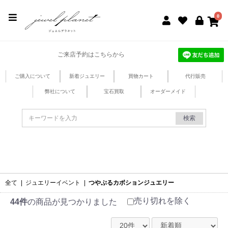
jewel planet 公式サイト
0
ご来店予約はこちらから
ご購入について
新着ジュエリー
買物カート
代行販売
弊社について
宝石買取
オーダーメイド
検索
全て
|
ジュエリーイベント
|
つやぷるカボションジュエリー
売り切れを除く
44件
の商品が見つかりました