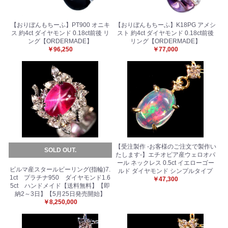
【おりぼんもちーふ】PT900 オニキ
【おりぼんもちーふ】K18PG アメシ
ス 約4ct ダイヤモンド 0.18ct前後 リ
スト 約4ct ダイヤモンド 0.18ct前後
ング【ORDERMADE】
リング【ORDERMADE】
￥96,250
￥77,000
【受注製作 -お客様のご注文で製作い
SOLD OUT.
たします-】エチオピア産ウェロオパ
ール ネックレス 0.5ct イエローゴー
ビルマ産スタールビーリング(指輪)7.
ルド ダイヤモンド シンプルタイプ
1ct プラチナ950 ダイヤモンド1.6
￥47,300
5ct ハンドメイド【送料無料】【即
納2～3日】【5月25日発売開始】
￥8,250,000