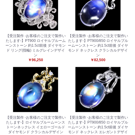
【受注製作 -お客様のご注文で製作い
【受注製作 -お客様のご注文で製作い
たします-】PT900 ロイヤルブルーム
たします-】PT900/850 ロイヤルブル
ーンストーン 約1.5ct前後 ダイヤモン
ームーンストーン 約1.5ct前後 ダイヤ
ド リング(指輪) ミルグレインデザイ
モンド ネックレス クラシカルデザイ
ン
ン
￥96,250
￥82,500
【受注製作 -お客様のご注文で製作い
【受注製作 -お客様のご注文で製作い
たします-】ロイヤルブルームーンス
たします-】PT900/850 ロイヤルブル
トーンネックレス イエローゴールド
ームーンストーン 約1.5ct前後 ダイヤ
ダイヤモンド クラシカルデザイン
モンド ネックレス エレガントデザイ