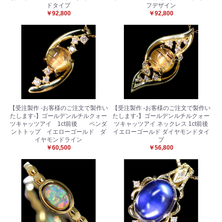
ドタイプ
フデザイン
￥92,800
￥92,800
【受注製作 -お客様のご注文で製作い
【受注製作 -お客様のご注文で製作い
たします-】ゴールデンルチルクォー
たします-】ゴールデンルチルクォー
ツキャッツアイ 1ct前後 ペンダ
ツキャッツアイ ネックレス 1ct前後
ントトップ イエローゴールド ダ
イエローゴールド ダイヤモンドタイ
お買い物を続ける
カートへ進む
イヤモンドライン
プ
￥60,500
￥56,800