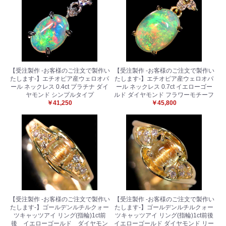
【受注製作 -お客様のご注文で製作い
【受注製作 -お客様のご注文で製作い
たします-】エチオピア産ウェロオパ
たします-】エチオピア産ウェロオパ
ール ネックレス 0.4ct プラチナ ダイ
ール ネックレス 0.7ct イエローゴー
ヤモンド シンプルタイプ
ルド ダイヤモンド フラワーモチーフ
￥41,250
￥45,800
【受注製作 -お客様のご注文で製作い
【受注製作 -お客様のご注文で製作い
たします-】ゴールデンルチルクォー
たします-】ゴールデンルチルクォー
ツキャッツアイ リング(指輪)1ct前
ツキャッツアイ リング(指輪)1ct前後
後 イエローゴールド ダイヤモン
イエローゴールド ダイヤモンド リー