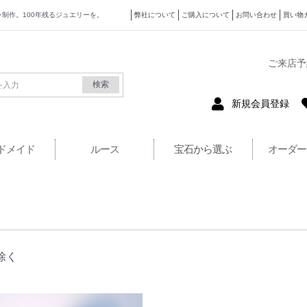
ザイン制作。100年残るジュエリーを。
弊社について
ご購入について
お問い合わせ
買い物
式サイト
ご来店予
検索
新規会員登録
ドメイド
ルース
宝石から選ぶ
オーダー
除く