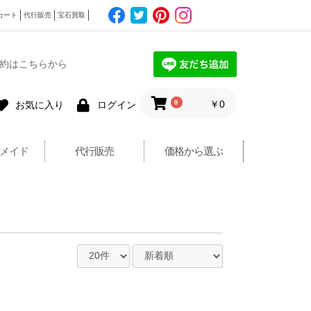
カート
代行販売
宝石買取
約はこちらから
0
￥0
お気に入り
ログイン
メイド
代行販売
価格から選ぶ