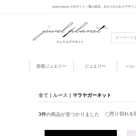
jewel planet 公式サイト｜職人鍛造。石から仕入れてデ
jewel planet 公
新着ジュエリー
ジュエリー
ハン
全て
|
ルース
|
マラヤガーネット
売り切れを
3件
の商品が見つかりました