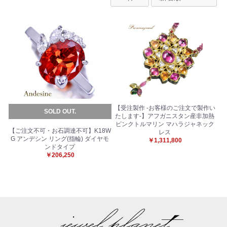
【受注製作 -お客様のご注文で製作い
SOLD OUT.
たします-】アフガニスタン産非加熱
ピンクトルマリン マハラジャネック
【ご注文不可・お石調達不可】K18W
レス
G アンデシン リング(指輪) ダイヤモ
￥1,311,800
ンドタイプ
￥206,250
お買い物を続ける
カートへ進む