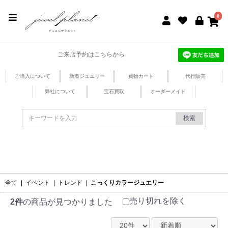
jewel planet 公式サイト
0
ご来店予約はこちらから
ご購入について
新着ジュエリー
買物カート
代行販売
弊社について
宝石買取
オーダーメイド
検索
全て
|
イベント
|
トレンド
|
こっくりカラージュエリー
売り切れを除く
2件
の商品が見つかりました