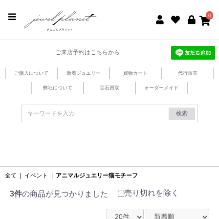
jewel planet 公式サイト
0
ご来店予約はこちらから
ご購入について
新着ジュエリー
買物カート
代行販売
弊社について
宝石買取
オーダーメイド
検索
全て
|
イベント
|
アニマルジュエリー猫モチーフ
売り切れを除く
3件
の商品が見つかりました