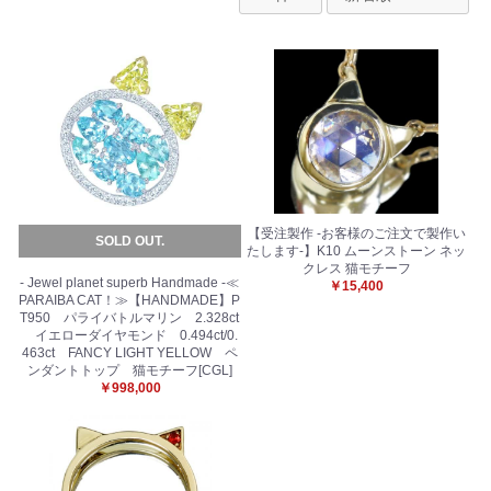
【受注製作 -お客様のご注文で製作い
SOLD OUT.
たします-】K10 ムーンストーン ネッ
クレス 猫モチーフ
- Jewel planet superb Handmade -≪
￥15,400
PARAIBA CAT！≫【HANDMADE】P
T950 パライバトルマリン 2.328ct
イエローダイヤモンド 0.494ct/0.
463ct FANCY LIGHT YELLOW ペ
ンダントトップ 猫モチーフ[CGL]
￥998,000