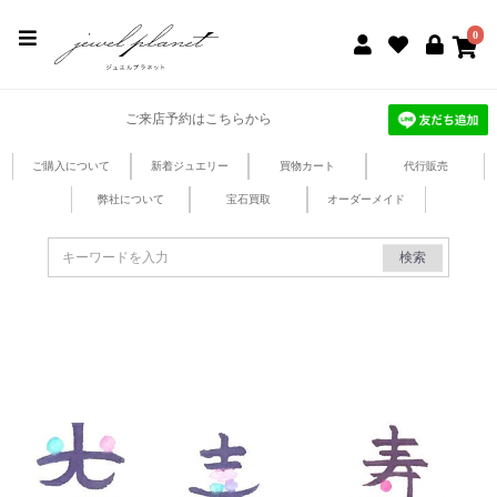
jewel planet 公式サイト
0
ご来店予約はこちらから
ご購入について
新着ジュエリー
買物カート
代行販売
弊社について
宝石買取
オーダーメイド
検索