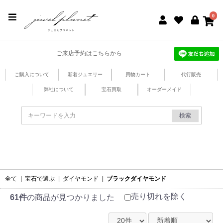
jewel planet 公式サイト
0
ご来店予約はこちらから
ご購入について
新着ジュエリー
買物カート
代行販売
弊社について
宝石買取
オーダーメイド
検索
全て
|
宝石で選ぶ
|
ダイヤモンド
|
ブラックダイヤモンド
売り切れを除く
61件
の商品が見つかりました