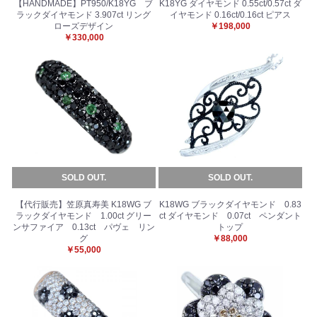
【HANDMADE】PT950/K18YG ブ
K18YG ダイヤモンド 0.55ct/0.57ct ダ
ラックダイヤモンド 3.907ct リング
イヤモンド 0.16ct/0.16ct ピアス
ローズデザイン
￥198,000
￥330,000
SOLD OUT.
SOLD OUT.
【代行販売】笠原真寿美 K18WG ブ
K18WG ブラックダイヤモンド 0.83
お買い物を続ける
カートへ進む
ラックダイヤモンド 1.00ct グリー
ct ダイヤモンド 0.07ct ペンダント
ンサファイア 0.13ct パヴェ リン
トップ
グ
￥88,000
￥55,000