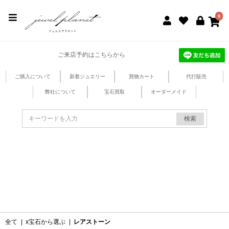
jewel planet 公式サイト
0
ご来店予約はこちらから
ご購入について
新着ジュエリー
買物カート
代行販売
弊社について
宝石買取
オーダーメイド
検索
全て
|
x宝石から選ぶ
|
レアストーン