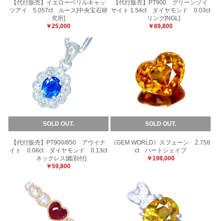
【代行販売】イエローベリルキャッ
【代行販売】PT900 グリーンゾイ
ツアイ 5.057ct ルース[中央宝石研
サイト 1.54ct ダイヤモンド 0.03ct
究所]
リング[NGL]
￥25,000
￥89,800
お買い物を続ける
カートへ進む
SOLD OUT.
SOLD OUT.
【代行販売】PT900/850 アウイナ
《GEM WORLD》スフェーン 2.758
イト 0.08ct ダイヤモンド 0.13ct
ct ハートシェイプ
ネックレス[鑑別付]
￥198,000
￥59,800