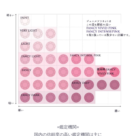
=鑑定機関=
国内の信頼度の高い鑑定機関は主に