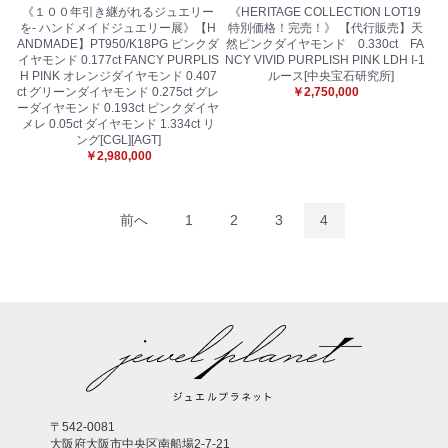
《１００年引き継がれるジュエリー
《HERITAGE COLLECTION LOT19
を- ハンドメイドジュエリー展》【H
特別価格！完売！》 【代行販売】天
ANDMADE】PT950/K18PG ピンクダ
然ピンクダイヤモンド 0.330ct FA
イヤモンド 0.177ct FANCY PURPLIS
NCY VIVID PURPLISH PINK LDH I-1
H PINK オレンジダイヤモンド 0.407
ルース[中央宝石研究所]
ct グリーンダイヤモンド 0.275ct グレ
￥2,750,000
ーダイヤモンド 0.193ct ピンクダイヤ
メレ 0.05ct ダイヤモンド 1.334ct リ
ング[CGL][AGT]
￥2,980,000
前へ
1
2
3
4
〒542-0081
大阪府大阪市中央区南船場2-7-21