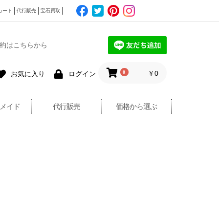
カート
代行販売
宝石買取
約はこちらから
0
￥0
お気に入り
ログイン
メイド
代行販売
価格から選ぶ