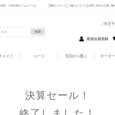
ザイン制作。100年残るジュエリーを。
弊社について
ご購入について
お問い合わせ
買い物
式サイト
ご来店予
検索
新規会員登録
ドメイド
ルース
宝石から選ぶ
オーダー
決算セール！
終了しました！