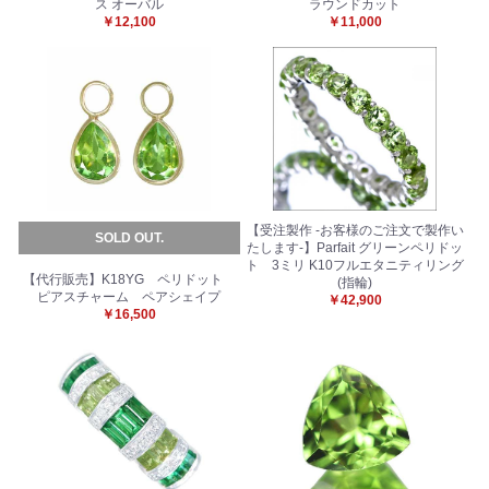
ス オーバル
ラウンドカット
￥12,100
￥11,000
【受注製作 -お客様のご注文で製作い
SOLD OUT.
たします-】Parfait グリーンペリドッ
ト 3ミリ K10フルエタニティリング
【代行販売】K18YG ペリドット
(指輪)
ピアスチャーム ペアシェイプ
￥42,900
￥16,500