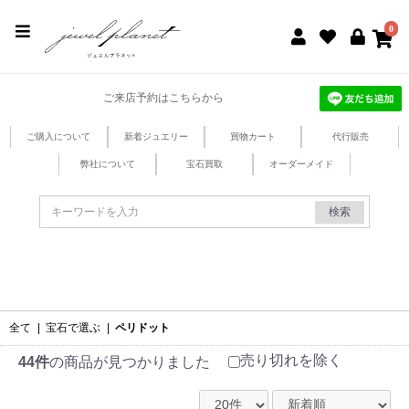
jewel planet 公式サイト
0
ご来店予約はこちらから
ご購入について
新着ジュエリー
買物カート
代行販売
弊社について
宝石買取
オーダーメイド
検索
全て
|
宝石で選ぶ
|
ペリドット
売り切れを除く
44件
の商品が見つかりました