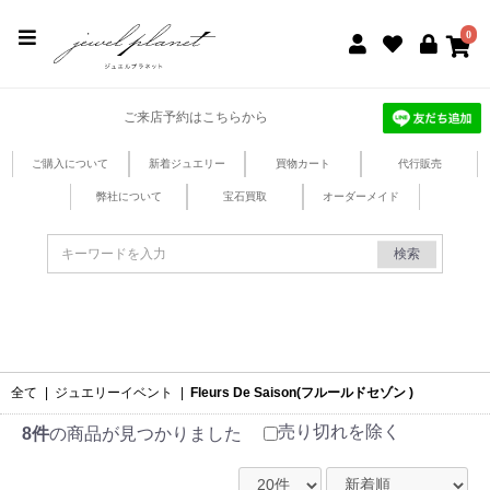
jewel planet 公式サイト
0
ご来店予約はこちらから
ご購入について
新着ジュエリー
買物カート
代行販売
弊社について
宝石買取
オーダーメイド
検索
全て
|
ジュエリーイベント
|
Fleurs De Saison(フルールドセゾン )
売り切れを除く
8件
の商品が見つかりました