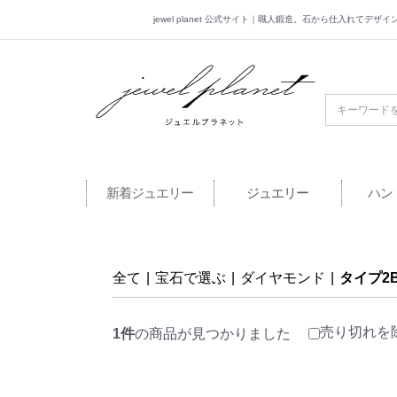
jewel planet 公式サイト｜職人鍛造。石から仕入れてデ
jewel planet 公
新着ジュエリー
ジュエリー
ハン
全て
|
宝石で選ぶ
|
ダイヤモンド
|
タイプ2
売り切れを
1件
の商品が見つかりました