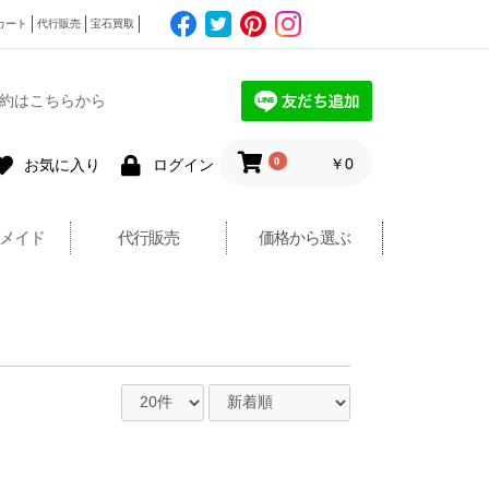
カート
代行販売
宝石買取
約はこちらから
0
￥0
お気に入り
ログイン
メイド
代行販売
価格から選ぶ