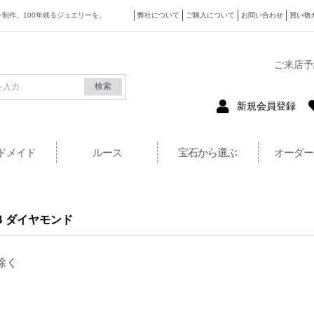
ザイン制作。100年残るジュエリーを。
弊社について
ご購入について
お問い合わせ
買い物
式サイト
ご来店予
検索
新規会員登録
ドメイド
ルース
宝石から選ぶ
オーダー
B ダイヤモンド
除く