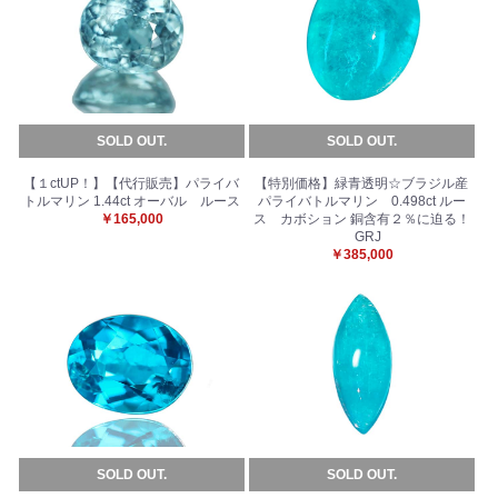
SOLD OUT.
SOLD OUT.
【１ctUP！】【代行販売】パライバ
【特別価格】緑青透明☆ブラジル産
トルマリン 1.44ct オーバル ルース
パライバトルマリン 0.498ct ルー
￥165,000
ス カボション 銅含有２％に迫る！
GRJ
￥385,000
SOLD OUT.
SOLD OUT.