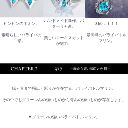
ハンドメイド新作。バ
ビンビンのネオン。
0.50ｃｔ！！
ターリャ産。
素晴らしいパライバの
最高峰のパライバトル
美しいマーキスカット
彩。
マリン。
が魅力。
緑～青まで幅広く彩りが存在する、パライバトルマリン。
その中でもグリーンみの強いものから青みの強いものが存在します。
▼グリーンの強いパライバトルマリン。