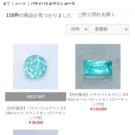
全て
|
ルース
|
パライバトルマリン ルース
売り切れを除く
118件
の商品が見つかりました
【代行販売】パライバトルマリン 0.5
SOLD OUT.
61ct ルース バケットカット[ソーティ
ング付]
【代行販売】パライバトルマリン 0.5
￥110,000
16ct ルース ラウンドカット[ソーティ
ング付]
￥38,500