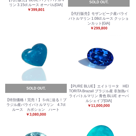
【代行販売】BLUE パライバトルマ
SOLD OUT.
リン 3.15ct ルース オーバル[GIA]
￥399,801
【代行販売】モザンビーク産パライ
バトルマリン 1.08ct ルース クッショ
ンカット[GIA]
￥299,800
【PURE BLUE】エイトリータ HEI
SOLD OUT.
TORITA Brazail ブラジル産 非加熱パ
ライバトルマリン 青色 BLUE オーバ
【特別価格！完売！】５ctに迫る！ブ
ルシェイプ[GIA]
ラジル産パライバトルマリン 4.7ct
￥11,000,000
ルース カボション ハート
￥3,080,000