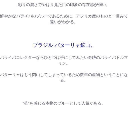
彩りの濃さでやはり見た目の印象の存在感が強い。
鮮やかな
パライバ
のブルーであるために、アフリカ産のものと一目みて
違いがわかる。
ブラジル バターリャ鉱山。
パライバコレクターならひとつは手にしてみたい奇跡のパライバトルマ
リン。
バターリャはもう閉山してしまっているため数年の産物ということにな
る。
"芯"を感じる本物のブルーとして人気がある。