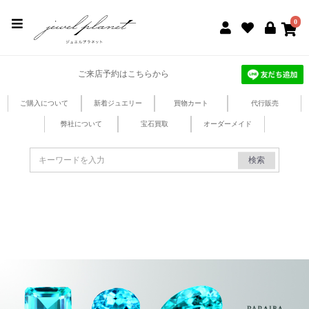
jewel planet 公式サイト
0
ご来店予約はこちらから
ご購入について
新着ジュエリー
買物カート
代行販売
弊社について
宝石買取
オーダーメイド
検索