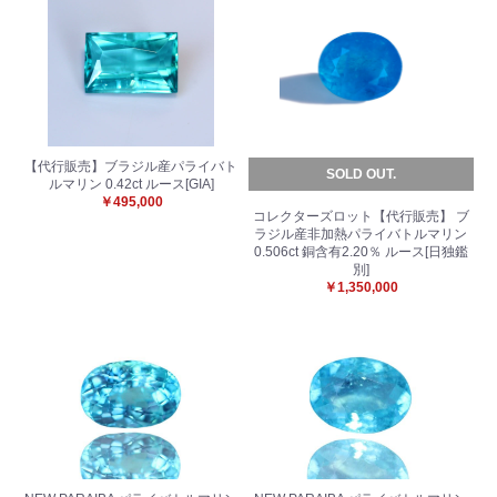
【代行販売】ブラジル産パライバト
SOLD OUT.
ルマリン 0.42ct ルース[GIA]
￥495,000
コレクターズロット【代行販売】 ブ
ラジル産非加熱パライバトルマリン
0.506ct 銅含有2.20％ ルース[日独鑑
別]
￥1,350,000