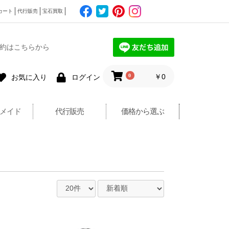
カート
代行販売
宝石買取
約はこちらから
0
￥0
お気に入り
ログイン
メイド
代行販売
価格から選ぶ