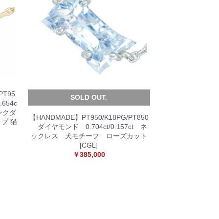
T95
SOLD OUT.
654c
ピンクダ
【HANDMADE】PT950/K18PG/PT850
ップ 猫
ダイヤモンド 0.704ct/0.157ct ネ
ックレス 犬モチーフ ローズカット
[CGL]
￥385,000