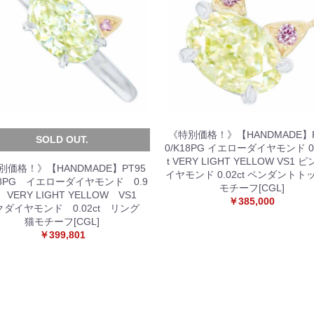
《特別価格！》【HANDMADE】P
SOLD OUT.
0/K18PG イエローダイヤモンド 0.
t VERY LIGHT YELLOW VS1 
別価格！》【HANDMADE】PT95
イヤモンド 0.02ct ペンダントト
18PG イエローダイヤモンド 0.9
モチーフ[CGL]
t VERY LIGHT YELLOW VS1
￥385,000
クダイヤモンド 0.02ct リング
猫モチーフ[CGL]
￥399,801
お買い物を続ける
カートへ進む