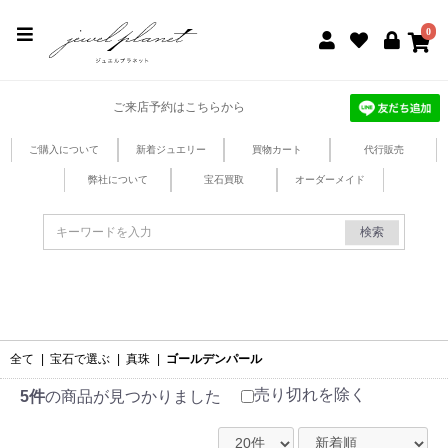
jewel planet 公式サイト
0
ご来店予約はこちらから
ご購入について
新着ジュエリー
買物カート
代行販売
弊社について
宝石買取
オーダーメイド
検索
全て
|
宝石で選ぶ
|
真珠
|
ゴールデンパール
売り切れを除く
5件
の商品が見つかりました