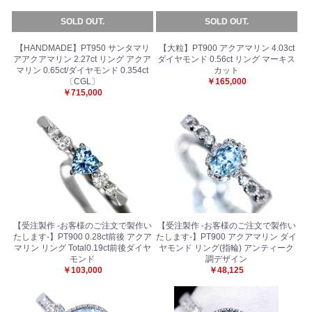
SOLD OUT.
SOLD OUT.
【HANDMADE】PT950 サンタマリ
【大粒】PT900 アクアマリン 4.03ct
アアクアマリン 2.27ct リング アクア
ダイヤモンド 0.56ct リング マーキス
マリン 0.65ct/ダイヤモンド 0.354ct
カット
〔CGL〕
￥165,000
お買い物を続ける
カートへ進む
￥715,000
【受注製作 -お客様のご注文で製作い
【受注製作 -お客様のご注文で製作い
たします-】PT900 0.28ct前後 アクア
たします-】PT900 アクアマリン ダイ
マリン リング Total0.19ct前後ダイヤ
ヤモンド リング(指輪) アンティーク
モンド
調デザイン
￥103,000
￥48,125