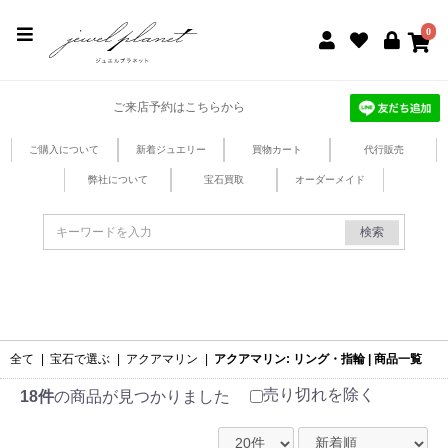
jewel planet 公式サイト
0
ご来店予約はこちらから
ご購入について
新着ジュエリー
買物カート
代行販売
弊社について
宝石買取
オーダーメイド
検索
全て
|
宝石で選ぶ
|
アクアマリン
|
アクアマリン: リング・指輪 | 商品一覧
売り切れを除く
18件
の商品が見つかりました