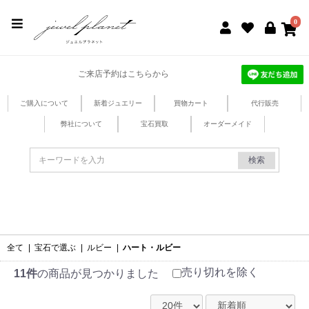
jewel planet 公式サイト
0
ご来店予約はこちらから
ご購入について
新着ジュエリー
買物カート
代行販売
弊社について
宝石買取
オーダーメイド
検索
全て
|
宝石で選ぶ
|
ルビー
|
ハート・ルビー
売り切れを除く
11件
の商品が見つかりました