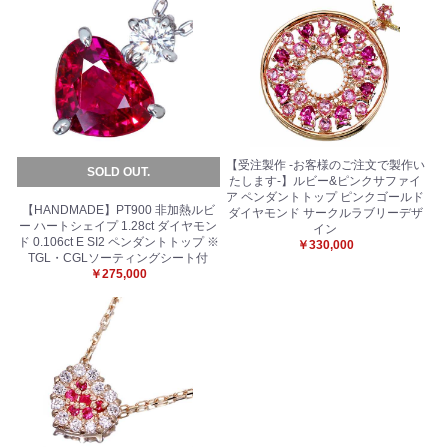
【受注製作 -お客様のご注文で製作い
SOLD OUT.
たします-】ルビー&ピンクサファイ
ア ペンダントトップ ピンクゴールド
【HANDMADE】PT900 非加熱ルビ
ダイヤモンド サークルラブリーデザ
ー ハートシェイプ 1.28ct ダイヤモン
イン
ド 0.106ct E SI2 ペンダントトップ ※
￥330,000
TGL・CGLソーティングシート付
￥275,000