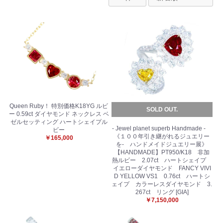
Queen Ruby！ 特別価格K18YG ルビ
SOLD OUT.
ー 0.59ct ダイヤモンド ネックレス ベ
ゼルセッティング ハートシェイプル
- Jewel planet superb Handmade -
ビー
《１００年引き継がれるジュエリー
￥165,000
を- ハンドメイドジュエリー展》
【HANDMADE】PT950/K18 非加
熱ルビー 2.07ct ハートシェイプ
イエローダイヤモンド FANCY VIVI
D YELLOW VS1 0.76ct ハートシ
ェイプ カラーレスダイヤモンド 3.
267ct リング [GIA]
￥7,150,000