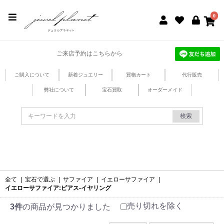
jewel planet 公式サイト
0
ご来店予約はこちらから
ご購入について
新着ジュエリー
買物カート
代行販売
弊社について
宝石買取
オーダーメイド
検索
全て
|
宝石で選ぶ
|
サファイア
|
イエローサファイア
|
イエローサファイア:ピアス-イヤリング
売り切れを除く
3件
の商品が見つかりました