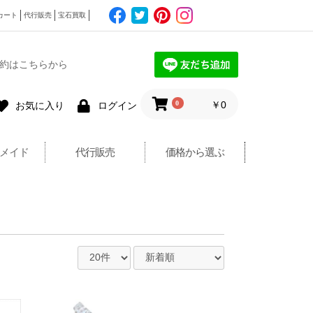
カート
代行販売
宝石買取
約はこちらから
0
￥0
お気に入り
ログイン
メイド
代行販売
価格から選ぶ