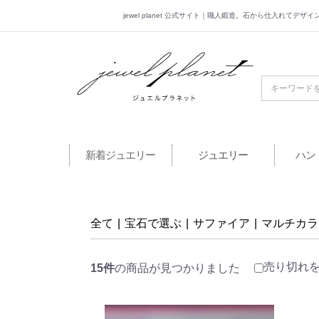
jewel planet 公式サイト｜職人鍛造。石から仕入れてデ
jewel planet 公
新着ジュエリー
ジュエリー
ハン
全て
|
宝石で選ぶ
|
サファイア
|
マルチカラ
売り切れ
15件
の商品が見つかりました