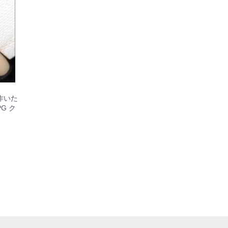
作いた
G ク