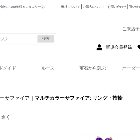
ザイン制作。100年残るジュエリーを。
弊社について
ご購入について
お問い合わせ
買い物
式サイト
ご来店予
検索
新規会員登録
ドメイド
ルース
宝石から選ぶ
オーダー
ーサファイア
|
マルチカラーサファイア: リング・指輪
を除く