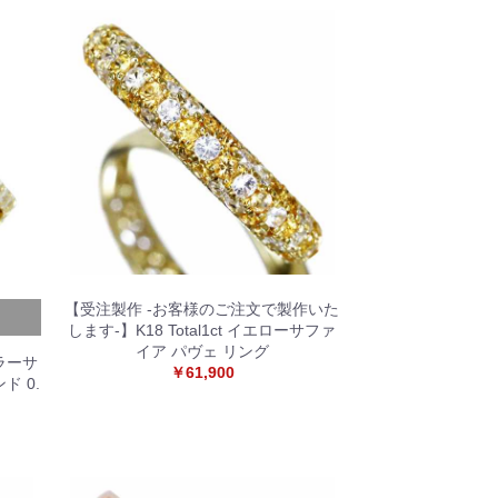
【受注製作 -お客様のご注文で製作いた
します-】K18 Total1ct イエローサファ
イア パヴェ リング
ラーサ
￥61,900
ド 0.