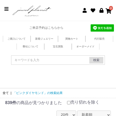
jewel planet 公式サイト
0
ご来店予約はこちらから
ご購入について
新着ジュエリー
買物カート
代行販売
弊社について
宝石買取
オーダーメイド
検索
全て
|
「ピンクダイヤモンド」の検索結果
売り切れを除く
839件
の商品が見つかりました