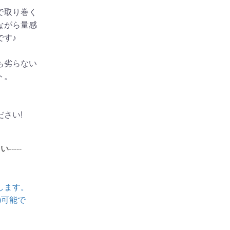
で取り巻く
ながら量感
です♪
も劣らない
ト。
さい!
さい
-----
します。
)可能で