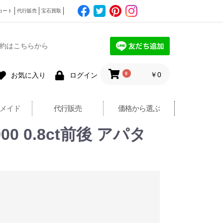
カート
代行販売
宝石買取
約はこちらから
0
￥0
お気に入り
ログイン
メイド
代行販売
価格から選ぶ
 0.8ct前後 アパタ