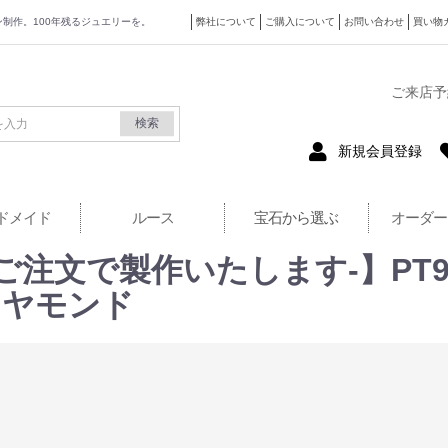
ザイン制作。100年残るジュエリーを。
弊社について
ご購入について
お問い合わせ
買い物
式サイト
ご来店予
検索
新規会員登録
ドメイド
ルース
宝石から選ぶ
オーダー
注文で製作いたします-】PT900
ダイヤモンド