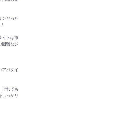
リンだった
!
タイトは市
の困難なジ
いアパタイ
、それでも
をしっかり