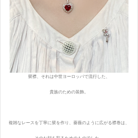
襞襟、それは中世ヨーロッパで流行した、
ご注文手続き
貴族のための装飾。
カートを見る
お買い物を続ける
複雑なレースを丁寧に襞を作り、薔薇のように広がる襟巻は、