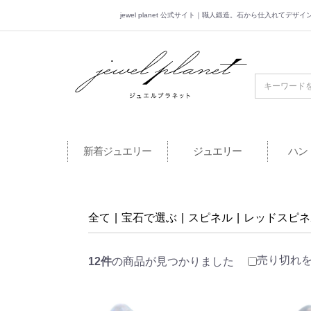
jewel planet 公式サイト｜職人鍛造。石から仕入れてデ
jewel planet 公
新着ジュエリー
ジュエリー
ハン
全て
|
宝石で選ぶ
|
スピネル
|
レッドスピネ
売り切れ
12件
の商品が見つかりました