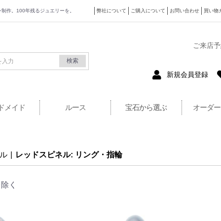
ザイン制作。100年残るジュエリーを。
弊社について
ご購入について
お問い合わせ
買い物
式サイト
ご来店予
検索
新規会員登録
ドメイド
ルース
宝石から選ぶ
オーダー
ル
|
レッドスピネル: リング・指輪
を除く