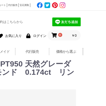
カート
代行販売
宝石買取
約はこちらから
0
￥0
お気に入り
ログイン
メイド
代行販売
価格から選ぶ
E】PT950 天然グレーダ
モンド 0.174ct リン