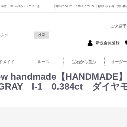
ザイン制作。100年残るジュエリーを。
弊社について
ご購入について
お問い合わせ
買い物
式サイト
ご来店予
検索
新規会員登録
ドメイド
ルース
宝石から選ぶ
オーダー
 new handmade【HANDMAD
RAY I-1 0.384ct ダイヤ