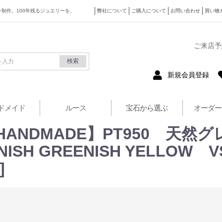
ザイン制作。100年残るジュエリーを。
弊社について
ご購入について
お問い合わせ
買い物
式サイト
ご来店予
検索
新規会員登録
ドメイド
ルース
宝石から選ぶ
オーダー
Y【HANDMADE】PT950 天
WNISH GREENISH YELL
]