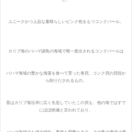
ユニークかつ上品な素晴らしいピンク色をもつコンクパール。
カリブ海のバハマ諸島の海域で唯一産出されるコンクパールは
バハマ海域の豊かな海藻を食べて育った巻貝、コンク貝の貝殻か
ら削りだされるもの。
昔はカリブ海沿岸に広く生息していたこの貝も、他の海ではすで
にほぼ絶滅と言われており、
バハマ海域でも減少傾向、養殖も困難ときて、その希少価値は増