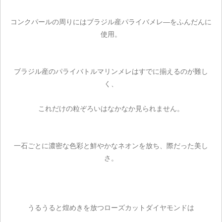
コンクパールの周りにはブラジル産パライバメレ―をふんだんに
使用。
ブラジル産のパライバトルマリンメレはすでに揃えるのが難し
く、
これだけの粒ぞろいはなかなか見られません。
一石ごとに濃密な色彩と鮮やかなネオンを放ち、際だった美し
さ。
うるうると煌めきを放つローズカットダイヤモンドは