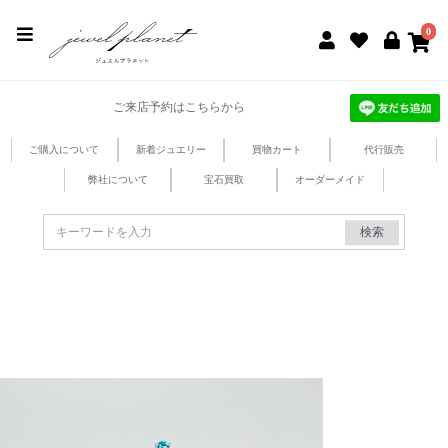
jewel planet 公式サイト
0
ご来店予約はこちらから
ご購入について
新着ジュエリー
買物カート
代行販売
弊社について
宝石買取
オーダーメイド
検索