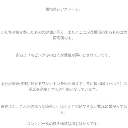
屈指のレアストーン。
かたちや色が整ったものの評価が高く、またそこに火炎模様の出るものは大
変高価です。
赤みよりもピンクみのほうが価値が高いとされています。
また絶滅危惧種に対するワシントン条約の縛りで、常に輸出国（バハマ）の
承諾を必要とする許可制となっています。
皮肉にも、これらの様々な障壁が、ほとんど供給できない状況に繋がってお
り、
コンクパールの稀少価値は増すばかりです。