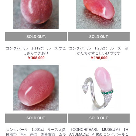
SOLD OUT.
SOLD OUT.
コンクパール 1.119ct ルース すこ
コンクパール 1.232ct ルース ※
しざらつきあり
かたちがすこしいびつです
￥308,000
￥198,000
SOLD OUT.
SOLD OUT.
コンクパール 1.001ct ルース火炎
《CONCHPEARL MUSEUM》【H
模様◎ 形○ 色◎ 陶器質◎ ムラ
ANDMADE】PT950 コンクパール 1