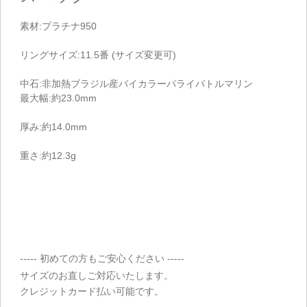
素材:プラチナ950
リングサイズ:11.5番 (サイズ変更可)
中石:非加熱ブラジル産バイカラーパライバトルマリン
最大幅:約23.0mm
厚み:約14.0mm
重さ:約12.3g
----- 初めての方もご安心ください -----
サイズのお直しご対応いたします。
クレジットカード払い可能です。