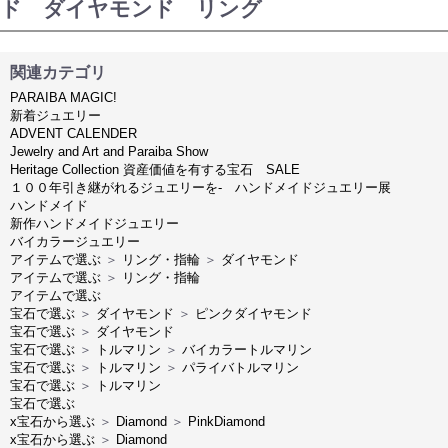
ド ダイヤモンド リング
関連カテゴリ
PARAIBA MAGIC!
新着ジュエリー
ADVENT CALENDER
Jewelry and Art and Paraiba Show
Heritage Collection 資産価値を有する宝石 SALE
１００年引き継がれるジュエリーを- ハンドメイドジュエリー展
ハンドメイド
新作ハンドメイドジュエリー
バイカラージュエリー
アイテムで選ぶ
＞
リング・指輪
＞
ダイヤモンド
アイテムで選ぶ
＞
リング・指輪
アイテムで選ぶ
宝石で選ぶ
＞
ダイヤモンド
＞
ピンクダイヤモンド
宝石で選ぶ
＞
ダイヤモンド
宝石で選ぶ
＞
トルマリン
＞
バイカラートルマリン
宝石で選ぶ
＞
トルマリン
＞
パライバトルマリン
宝石で選ぶ
＞
トルマリン
宝石で選ぶ
x宝石から選ぶ
＞
Diamond
＞
PinkDiamond
x宝石から選ぶ
＞
Diamond