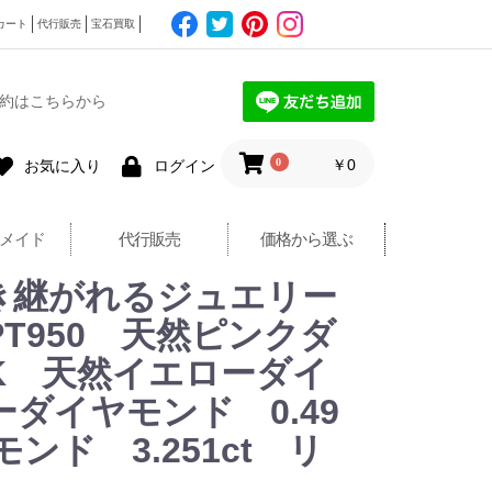
カート
代行販売
宝石買取
約はこちらから
0
￥0
お気に入り
ログイン
メイド
代行販売
価格から選ぶ
００年引き継がれるジュエリー
T950 天然ピンクダ
PINK 天然イエローダイ
ローダイヤモンド 0.49
ヤモンド 3.251ct リ