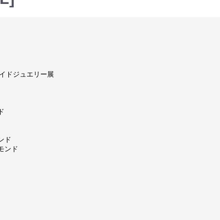
メイドジュエリー展
ド
ンド
モンド