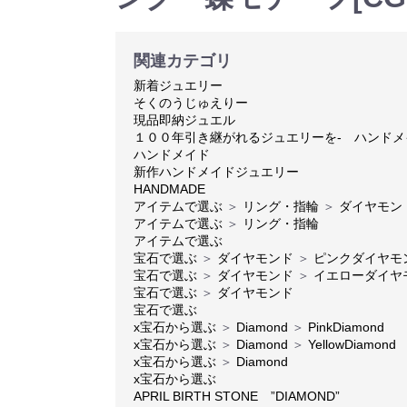
関連カテゴリ
新着ジュエリー
そくのうじゅえりー
現品即納ジュエル
１００年引き継がれるジュエリーを- ハンド
ハンドメイド
新作ハンドメイドジュエリー
HANDMADE
アイテムで選ぶ
＞
リング・指輪
＞
ダイヤモン
アイテムで選ぶ
＞
リング・指輪
アイテムで選ぶ
宝石で選ぶ
＞
ダイヤモンド
＞
ピンクダイヤモ
宝石で選ぶ
＞
ダイヤモンド
＞
イエローダイヤ
宝石で選ぶ
＞
ダイヤモンド
宝石で選ぶ
x宝石から選ぶ
＞
Diamond
＞
PinkDiamond
x宝石から選ぶ
＞
Diamond
＞
YellowDiamond
x宝石から選ぶ
＞
Diamond
x宝石から選ぶ
APRIL BIRTH STONE ”DIAMOND”