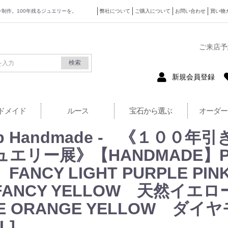
ザイン制作。100年残るジュエリーを。
弊社について
ご購入について
お問い合わせ
買い物
式サイト
ご来店予
検索
新規会員登録
ドメイド
ルース
宝石から選ぶ
オーダー
 superb Handmade - 《１
エリー展》【HANDMADE】P
 FANCY LIGHT PURPLE 
 FANCY YELLOW 天然イエ
NSE ORANGE YELLOW ダイ
L]