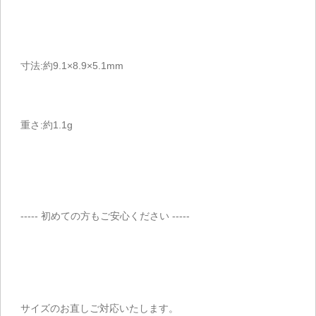
寸法:約9.1×8.9×5.1mm
重さ:約1.1g
----- 初めての方もご安心ください -----
サイズのお直しご対応いたします。