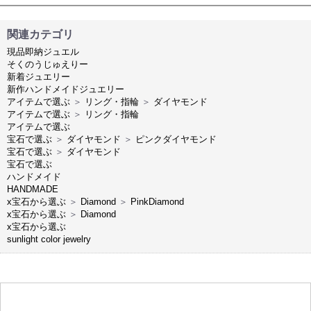
関連カテゴリ
現品即納ジュエル
そくのうじゅえりー
新着ジュエリー
新作ハンドメイドジュエリー
アイテムで選ぶ
＞
リング・指輪
＞
ダイヤモンド
アイテムで選ぶ
＞
リング・指輪
アイテムで選ぶ
宝石で選ぶ
＞
ダイヤモンド
＞
ピンクダイヤモンド
宝石で選ぶ
＞
ダイヤモンド
宝石で選ぶ
ハンドメイド
HANDMADE
x宝石から選ぶ
＞
Diamond
＞
PinkDiamond
x宝石から選ぶ
＞
Diamond
x宝石から選ぶ
sunlight color jewelry