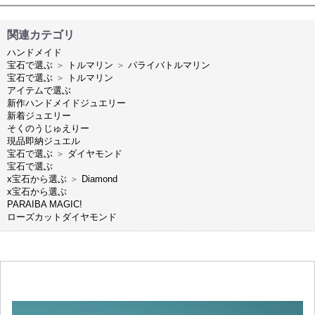
関連カテゴリ
ハンドメイド
宝石で選ぶ
＞
トルマリン
＞
パライバトルマリン
宝石で選ぶ
＞
トルマリン
アイテムで選ぶ
新作ハンドメイドジュエリー
新着ジュエリー
そくのうじゅえりー
現品即納ジュエル
宝石で選ぶ
＞
ダイヤモンド
宝石で選ぶ
x宝石から選ぶ
＞
Diamond
x宝石から選ぶ
PARAIBA MAGIC!
ローズカットダイヤモンド