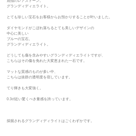
屈指のレアストーン。
グランディディエライト。
とても珍しい宝石をお客様からお預かりすることが叶いました。
ダイヤモンドがこぼれ落ちるとても美しいデザインの
中心に美しい
ブルーの宝石。
グランディディエライト。
どうしても傷を含みやすいグランディディエライトですが、
こちらはその傷を免れた大変恵まれた一石です。
マットな質感のものが多い中、
こちらは抜群の透明度を宿しています。
てり輝きも大変強く。
0.3ct近い驚くべき量感を誇っています。
採掘されるグランディディライトはごくわずかです。