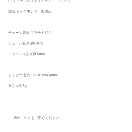
中石:グランディディエライト 0.281ct
お買い物を続ける
脇石:ダイヤモンド 0.40ct
チェーン素材:プラチナ850
チェーン長さ:約43cm
チェーン太さ:約0.6mm
トップ寸法:約27.0x8.8x4.4mm
重さ:約3.8g
----- 初めての方もご安心ください -----